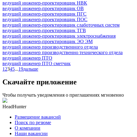
ведущий инженер-проектировщик НВК
ведущий инженер-проектировщик ОВ
ведущий инженер-проектировщик ПГС
ведущий инженер-проектировщик ПОС
ведущий инженер-проектировщик слаботочных систем
ведущий инженер-проектировщик ТГВ
ведущий инженер-проектировщик электроснабжения
ведущий инженер-проектировщик ЭО ЭМ
ведущий инженер производственного отдела
ведущий инженер производственно технического отдела
ведущий инженер ПТО
ведущий инженер ПТО сметчик
1
2
3
4
5
...
19
дальше
Скачайте приложение
Чтобы получать уведомления о приглашениях мгновенно
HeadHunter
Размещение вакансий
Поиск по резюме
О компании
Наши вакансии