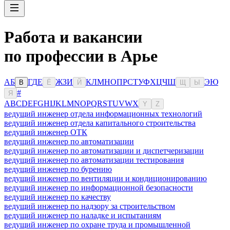
Работа и вакансии
по профессии в Арье
А
Б
Г
Д
Е
Ж
З
И
К
Л
М
Н
О
П
Р
С
Т
У
Ф
Х
Ц
Ч
Ш
Э
Ю
В
Ё
Й
Щ
Ы
#
Я
A
B
C
D
E
F
G
H
I
J
K
L
M
N
O
P
Q
R
S
T
U
V
W
X
Y
Z
ведущий инженер отдела информационных технологий
ведущий инженер отдела капитального строительства
ведущий инженер ОТК
ведущий инженер по автоматизации
ведущий инженер по автоматизации и диспетчеризации
ведущий инженер по автоматизации тестирования
ведущий инженер по бурению
ведущий инженер по вентиляции и кондиционированию
ведущий инженер по информационной безопасности
ведущий инженер по качеству
ведущий инженер по надзору за строительством
ведущий инженер по наладке и испытаниям
ведущий инженер по охране труда и промышленной