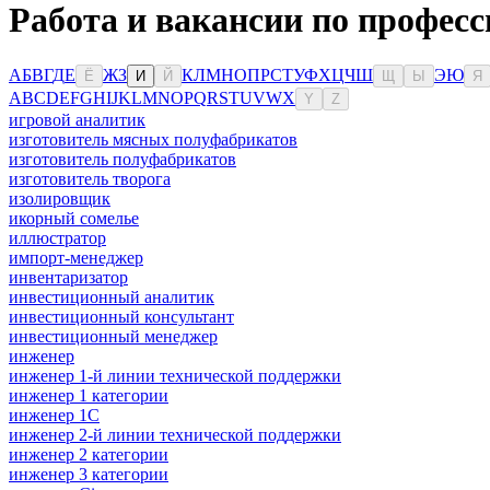
Работа и вакансии по професс
А
Б
В
Г
Д
Е
Ж
З
К
Л
М
Н
О
П
Р
С
Т
У
Ф
Х
Ц
Ч
Ш
Э
Ю
Ё
И
Й
Щ
Ы
Я
A
B
C
D
E
F
G
H
I
J
K
L
M
N
O
P
Q
R
S
T
U
V
W
X
Y
Z
игровой аналитик
изготовитель мясных полуфабрикатов
изготовитель полуфабрикатов
изготовитель творога
изолировщик
икорный сомелье
иллюстратор
импорт-менеджер
инвентаризатор
инвестиционный аналитик
инвестиционный консультант
инвестиционный менеджер
инженер
инженер 1-й линии технической поддержки
инженер 1 категории
инженер 1С
инженер 2-й линии технической поддержки
инженер 2 категории
инженер 3 категории