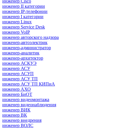
инженер Cisco
инженер II категории
инженер IP-телефонии
инженер I категории
инженер Linux
инженер Service Desk
инженер VoIP
инженер авторского надзора
инженер-автоэлектрик
инженер-администратор
инженер-аналитик
инженер-архитектор
инженер АСКУЭ
инженер АСУ
инженер АСУП
инженер АСУ ТП
инженер АСУ ТП КИПиА
инженер АХО
инженер БиОТ
инженер видеомонтажа
инженер видеонаблюдения
инженер ВИК
инженер ВК
инженер внедрения
инженер ВОЛС