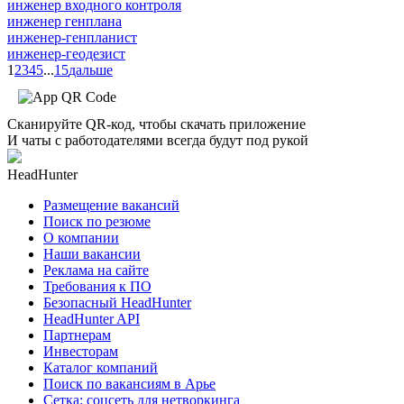
инженер входного контроля
инженер генплана
инженер-генпланист
инженер-геодезист
1
2
3
4
5
...
15
дальше
Сканируйте QR-код, чтобы скачать приложение
И чаты с работодателями всегда будут под рукой
HeadHunter
Размещение вакансий
Поиск по резюме
О компании
Наши вакансии
Реклама на сайте
Требования к ПО
Безопасный HeadHunter
HeadHunter API
Партнерам
Инвесторам
Каталог компаний
Поиск по вакансиям в Арье
Сетка: соцсеть для нетворкинга