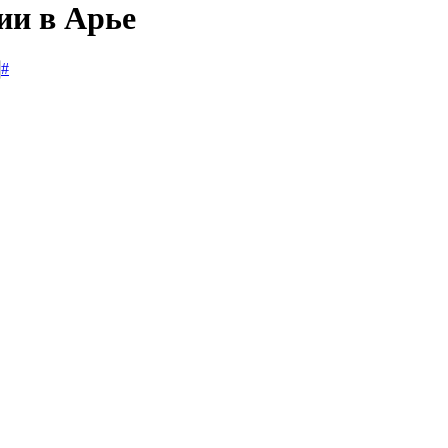
ии в Арье
#