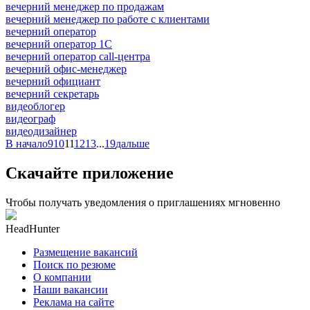
вечерний менеджер по продажам
вечерний менеджер по работе с клиентами
вечерний оператор
вечерний оператор 1С
вечерний оператор call-центра
вечерний офис-менеджер
вечерний официант
вечерний секретарь
видеоблогер
видеограф
видеодизайнер
В начало
9
10
11
12
13
...
19
дальше
Скачайте приложение
Чтобы получать уведомления о приглашениях мгновенно
HeadHunter
Размещение вакансий
Поиск по резюме
О компании
Наши вакансии
Реклама на сайте