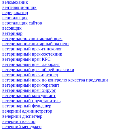
веломеханик
вентиляционщик
верификатор
верстальщик
верстальщик сайтов
весовщик
ветеринар
ветеринарно-санитарный врач
ветеринарно-санитарный эксперт
ветеринарный врач-гинеколог
ветеринарный врач-зоотехник
ветеринарный врач КРС
ветеринарный врач-лаборант
ветеринарный врач общей практики
ветеринарный врач-ортопед
ветеринарный врач по контролю качества продукции
ветеринарный врач-терапевт
ветеринарный врач-хирург
ветеринарный консультант
ветеринарный представитель
ветеринарный фельдшер
вечерний администратор
вечерний диспетчер
вечерний кассир
вечерний менеджер