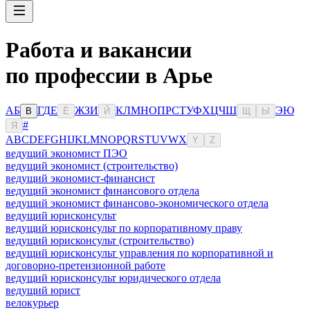
Работа и вакансии
по профессии в Арье
А
Б
Г
Д
Е
Ж
З
И
К
Л
М
Н
О
П
Р
С
Т
У
Ф
Х
Ц
Ч
Ш
Э
Ю
В
Ё
Й
Щ
Ы
#
Я
A
B
C
D
E
F
G
H
I
J
K
L
M
N
O
P
Q
R
S
T
U
V
W
X
Y
Z
ведущий экономист ПЭО
ведущий экономист (строительство)
ведущий экономист-финансист
ведущий экономист финансового отдела
ведущий экономист финансово-экономического отдела
ведущий юрисконсульт
ведущий юрисконсульт по корпоративному праву
ведущий юрисконсульт (строительство)
ведущий юрисконсульт управления по корпоративной и
договорно-претензионной работе
ведущий юрисконсульт юридического отдела
ведущий юрист
велокурьер