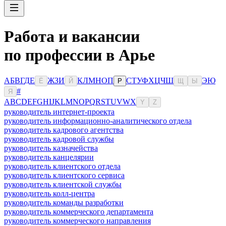
Работа и вакансии
по профессии в Арье
А
Б
В
Г
Д
Е
Ж
З
И
К
Л
М
Н
О
П
С
Т
У
Ф
Х
Ц
Ч
Ш
Э
Ю
Ё
Й
Р
Щ
Ы
#
Я
A
B
C
D
E
F
G
H
I
J
K
L
M
N
O
P
Q
R
S
T
U
V
W
X
Y
Z
руководитель интернет-проекта
руководитель информационно-аналитического отдела
руководитель кадрового агентства
руководитель кадровой службы
руководитель казначейства
руководитель канцелярии
руководитель клиентского отдела
руководитель клиентского сервиса
руководитель клиентской службы
руководитель колл-центра
руководитель команды разработки
руководитель коммерческого департамента
руководитель коммерческого направления