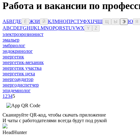
Работа и вакансии по професс
А
Б
В
Г
Д
Е
Ж
З
И
К
Л
М
Н
О
П
Р
С
Т
У
Ф
Х
Ц
Ч
Ш
Ю
Ё
Й
Щ
Ы
Э
Я
A
B
C
D
E
F
G
H
I
J
K
L
M
N
O
P
Q
R
S
T
U
V
W
X
Y
Z
электроэрозионист
эмальер
эмбриолог
эндокринолог
энергетик
энергетик-механик
энергетик участка
энергетик цеха
энергоаудитор
энергодиспетчер
эпидемиолог
1
2
3
4
5
Сканируйте QR-код, чтобы скачать приложение
И чаты с работодателями всегда будут под рукой
HeadHunter