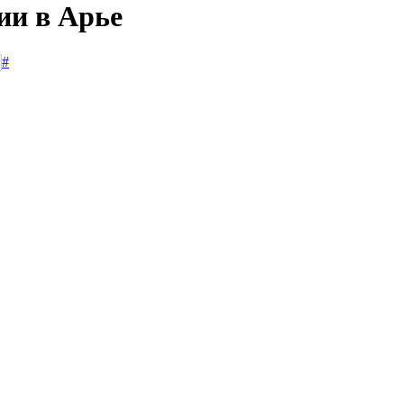
ии в Арье
#