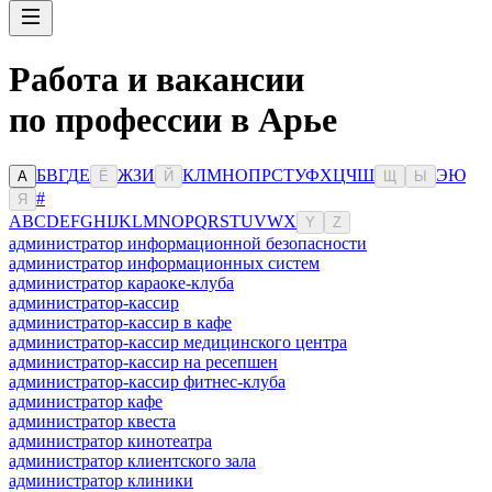
Работа и вакансии
по профессии в Арье
Б
В
Г
Д
Е
Ж
З
И
К
Л
М
Н
О
П
Р
С
Т
У
Ф
Х
Ц
Ч
Ш
Э
Ю
А
Ё
Й
Щ
Ы
#
Я
A
B
C
D
E
F
G
H
I
J
K
L
M
N
O
P
Q
R
S
T
U
V
W
X
Y
Z
администратор информационной безопасности
администратор информационных систем
администратор караоке-клуба
администратор-кассир
администратор-кассир в кафе
администратор-кассир медицинского центра
администратор-кассир на ресепшен
администратор-кассир фитнес-клуба
администратор кафе
администратор квеста
администратор кинотеатра
администратор клиентского зала
администратор клиники