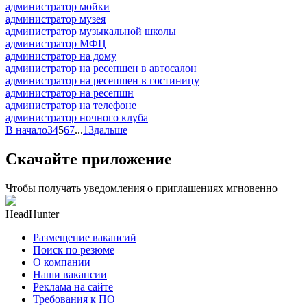
администратор мойки
администратор музея
администратор музыкальной школы
администратор МФЦ
администратор на дому
администратор на ресепшен в автосалон
администратор на ресепшен в гостиницу
администратор на ресепшн
администратор на телефоне
администратор ночного клуба
В начало
3
4
5
6
7
...
13
дальше
Скачайте приложение
Чтобы получать уведомления о приглашениях мгновенно
HeadHunter
Размещение вакансий
Поиск по резюме
О компании
Наши вакансии
Реклама на сайте
Требования к ПО