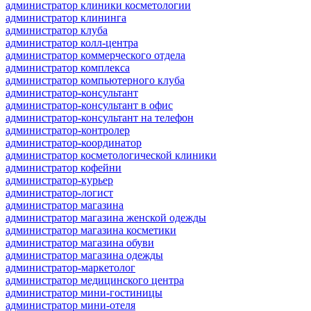
администратор клиники косметологии
администратор клининга
администратор клуба
администратор колл-центра
администратор коммерческого отдела
администратор комплекса
администратор компьютерного клуба
администратор-консультант
администратор-консультант в офис
администратор-консультант на телефон
администратор-контролер
администратор-координатор
администратор косметологической клиники
администратор кофейни
администратор-курьер
администратор-логист
администратор магазина
администратор магазина женской одежды
администратор магазина косметики
администратор магазина обуви
администратор магазина одежды
администратор-маркетолог
администратор медицинского центра
администратор мини-гостиницы
администратор мини-отеля