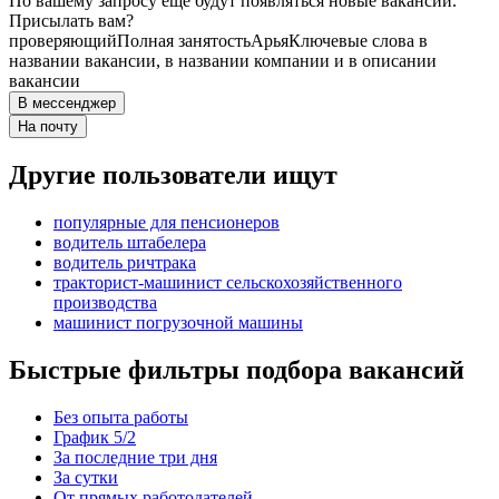
По вашему запросу ещё будут появляться новые вакансии.
Присылать вам?
проверяющий
Полная занятость
Арья
Ключевые слова в
названии вакансии, в названии компании и в описании
вакансии
В мессенджер
На почту
Другие пользователи ищут
популярные для пенсионеров
водитель штабелера
водитель ричтрака
тракторист-машинист сельскохозяйственного
производства
машинист погрузочной машины
Быстрые фильтры подбора вакансий
Без опыта работы
График 5/2
За последние три дня
За сутки
От прямых работодателей