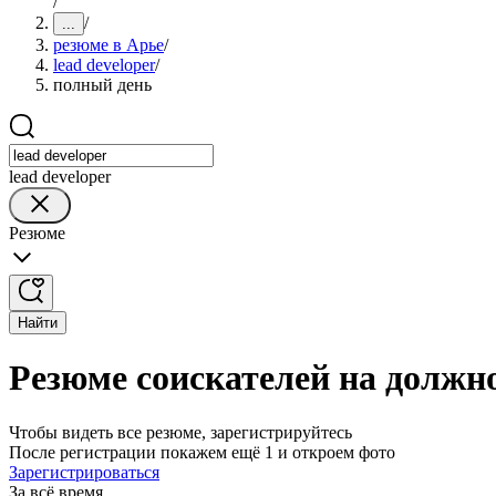
/
/
...
резюме в Арье
/
lead developer
/
полный день
lead developer
Резюме
Найти
Резюме соискателей на должно
Чтобы видеть все резюме, зарегистрируйтесь
После регистрации покажем ещё 1 и откроем фото
Зарегистрироваться
За всё время