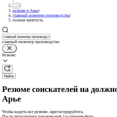
/
/
...
резюме в Арье
/
главный инженер производства
/
полная занятость
главный инженер производства
Резюме
Найти
Резюме соискателей на должно
Арье
Чтобы видеть все резюме, зарегистрируйтесь
После регистрации покажем ещё 2 и откроем фото