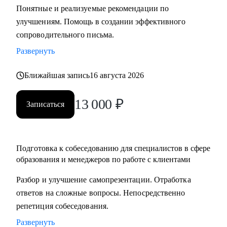
Понятные и реализуемые рекомендации по
составлению резюме, подготовка к интервью и помощь в
улучшениям. Помощь в создании эффективного
старте/продвижении в карьере в образовании и смежных
сопроводительного письма.
областях.
• Менторство для Senior-менеджеров.
Развернуть
• Бизнес-трекинг стартапов в образовании.
Ближайшая запись
16 августа 2026
• Сформулировать карьерную цель и разработать план для
ее достижения.
13 000
₽
Записаться
Кому могу помочь:
• Специалистам всех уровней в сфере образования и
смежных областей.
Подготовка к собеседованию для специалистов в сфере
• Менеджерам по продажам и по работе с клиентами.
образования и менеджеров по работе с клиентами
• Руководителям бизнеса, отделов.
Разбор и улучшение самопрезентации. Отработка
• Новичкам, кто только начинает свой путь.
ответов на сложные вопросы. Непосредственно
• Опытным специалистам, которые хотят сделать шаг
репетиция собеседования.
вперед в своей карьере.
Развернуть