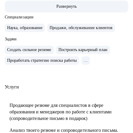
ABBA Centre.
Развернуть
• Закончила школу в Вашингтоне, США, высшее
лингвистическое образование в ЧГУ, РФ.
Специализации
• Сейчас учусь в магистратуре МИП на практического
Наука, образование
Продажи, обслуживание клиентов
психолога и коуча.
• Создала два собственных бизнес-проекта с 0, вывела в
Задачи
"+" и продала как готовый успешный бизнес (студия
Создать сильное резюме
Построить карьерный план
красоты и школа английского языка для детей и взрослых).
Проработать стратегию поиска работы
...
• 10 лет управляла бизнесом в образовательной сфере
(Центр дополнительного образования, частная школа и
английский детский сад)
• Эксперт в области ведения бизнеса в образовательной
Услуги
сфере.
• Провела 1000+ собеседований.
Продающее резюме для специалистов в сфере
• Наняла и адаптировала 100+ сотрудников.
образования и менеджеров по работе с клиентами
(сопроводительное письмо в подарок)
С чем помогу:
Анализ твоего резюме и сопроводительного письма.
• Карьерное консультирование, рекомендации по