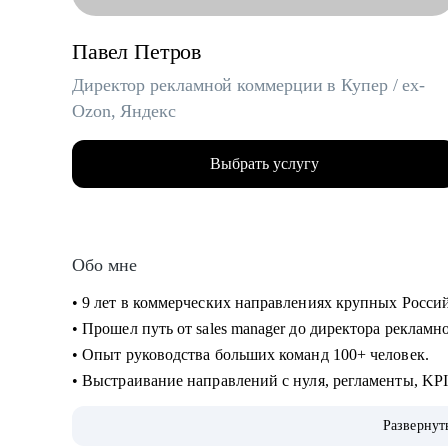
Павел Петров
Директор рекламной коммерции в Купер / ex-
Ozon, Яндекс
Выбрать услугу
Обо мне
• 9 лет в коммерческих направлениях крупных Росси
• Прошел путь от sales manager до директора реклам
• Опыт руководства больших команд 100+ человек.
• Выстраивание направлений с нуля, регламенты, KP
• Аудит и изменение действующих коммерческих про
Развернут
• Спикер-эксперт в Phoenix Education — бюро образо