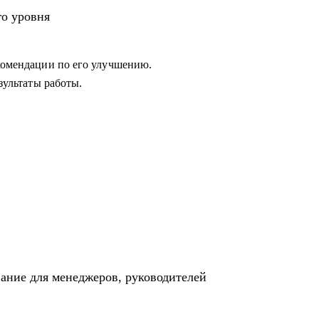
 в работе с командой или не понимает как
го уровня
екомендации по его улучшению.
езультаты работы.
вание для менеджеров, руководителей