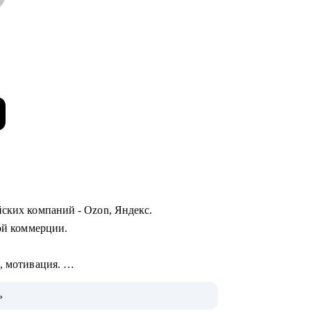
йских компаний - Ozon, Яндекс.
ной коммерции.
I, мотивация.
цессов.
ь
вательных проектов.