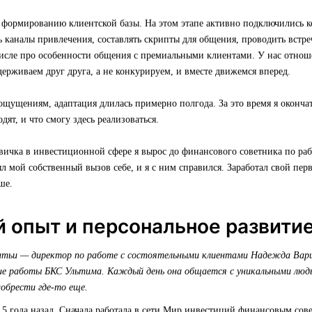
к формированию клиентской базы. На этом этапе активно подключились 
 каналы привлечения, составлять скрипты для общения, проводить встре
числе про особенности общения с премиальными клиентами. У нас отнош
держиваем друг друга, а не конкурируем, и вместе движемся вперед.
ущениям, адаптация длилась примерно полгода. За это время я окончат
дят, и что смогу здесь реализоваться.
овичка в инвестиционной сфере я вырос до финансового советника по раб
л мой собственный вызов себе, и я с ним справился. Заработал свой пе
ше.
 опыт и персональное развити
атьи — директор по работе с состоятельными клиентами Надежда Вар
ние работы БКС Ультима. Каждый день она общается с уникальными люд
обрести где-то еще.
,5 года назад. Сначала работала в сети Мир инвестиций финансовым со