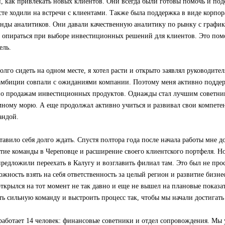
и, как привлекать новых клиентов. Они всегда были готовы помочь и по
те ходили на встречи с клиентами. Также была поддержка в виде корпо
анды аналитиков. Они давали качественную аналитику по рынку с график
 опираться при выборе инвестиционных решений для клиентов. Это пом
ель.
олго сидеть на одном месте, я хотел расти и открыто заявлял руководите
амбиции совпали с ожиданиями компании. Поэтому меня активно поддер
по продажам инвестиционных продуктов. Однажды стал лучшим советник
мному морю. А еще продолжал активно учиться и развивал свои компете
андой.
авило себя долго ждать. Спустя полтора года после начала работы мне д
итие команды в Череповце и расширение своего клиентского портфеля. 
предложили переехать в Калугу и возглавить филиал там. Это был не про
ожность взять на себя ответственность за целый регион и развитие бизне
ткрылся на тот момент не так давно и еще не вышел на плановые показ
ь сильную команду и выстроить процесс так, чтобы мы начали достигать
работает 14 человек: финансовые советники и отдел сопровождения. Мы