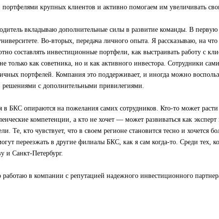
портфелями крупных клиентов и активно помогаем им увеличивать сво
одитель вкладываю дополнительные силы в развитие команды. В первую 
ниверситете. Во-вторых, передача личного опыта. Я рассказываю, на чт
мотно составлять инвестиционные портфели, как выстраивать работу с кли
не только как советника, но и как активного инвестора. Сотрудники са
личных портфелей. Компания это поддерживает, и иногда можно воспольз
 решениями с дополнительными привилегиями.
 в БКС опираются на пожелания самих сотрудников. Кто-то может расти 
ленческие компетенции, а кто не хочет — может развиваться как эксперт
ли. Те, кто чувствует, что в своем регионе становится тесно и хочется 
огут переезжать в другие филиалы БКС, как я сам когда-то. Среди тех, ко
у и Санкт-Петербург.
то работаю в компании с репутацией надежного инвестиционного партнер