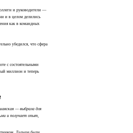
коллеги и руководители —
чи и в целом делились
ения как в командных
ельно убедился, что сфера
оте с состоятельными
рвый миллион и теперь
е
шавская — выбрала для
ьми и получает опыт,
ветником. Дальше были