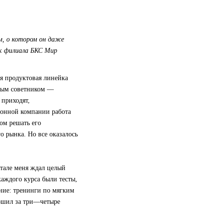
м, о котором он даже
ик филиала БКС Мир
ая продуктовая линейка
овым советником —
 приходят,
ионной компании работа
ом решать его
о рынка. Но все оказалось
ртале меня ждал целый
аждого курса были тесты,
ение: тренинги по мягким
ершил за три—четыре