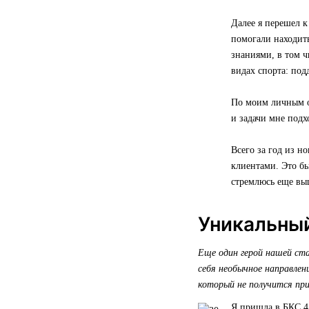
Далее я перешел 
помогали находить
знаниями, в том 
видах спорта: под
По моим личным ощ
и задачи мне подхо
Всего за год из н
клиентами. Это бы
стремлюсь еще вы
Уникальный
Еще один герой нашей ст
себя необычное направле
который не получится при
Я пришла в БКС 4