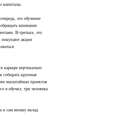
и капиталы.
очередь, это обучение
о обращать внимание
ентами. В-третьих, это
ми покупают акции
оваться
в карьере вертикально
 и собирать крупные
более масштабных проектов
го я обучил, три человека
а и сам вношу вклад