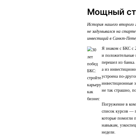
Мощный ста
История нашего второго г
не задумывался на старте
инвестиций в Санкт-Пете
Я знаком с БКС с 
и положительные 
перешел из банка.
а из инвестицион
устроена по-друго
инвестиционные за
не так страшно, п
Погружение в ком
список курсов — 
которые помогли п
навыкам, узкоспе
недели.