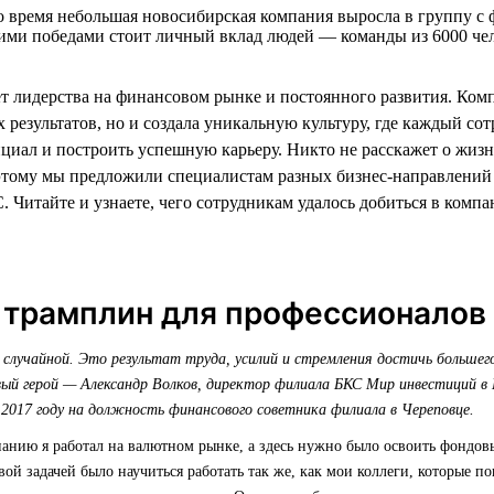
о время небольшая новосибирская компания выросла в группу с ф
ими победами стоит личный вклад людей — команды из 6000 чел
ет лидерства на финансовом рынке и постоянного развития. Ком
 результатов, но и создала уникальную культуру, где каждый со
нциал и построить успешную карьеру. Никто не расскажет о жиз
этому мы предложили специалистам разных бизнес-направлений
 Читайте и узнаете, чего сотрудникам удалось добиться в компа
 трамплин для профессионалов
 случайной. Это результат труда, усилий и стремления достичь большего
й герой — Александр Волков, директор филиала БКС Мир инвестиций в 
 2017 году на должность финансового советника филиала в Череповце.
панию я работал на валютном рынке, а здесь нужно было освоить фондо
ой задачей было научиться работать так же, как мои коллеги, которые п