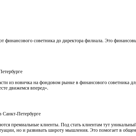
 от финансового советника до директора филиала. Это финансов
Петербурге
расти из новичка на фондовом рынке в финансового советника дл
есте движемся вперед».
в Санкт-Петербурге
тся премиальные клиенты. Под стать клиентам тут уникальный 
итуации, но и развивать широту мышления. Это помогает в общ