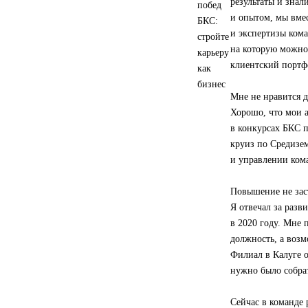
результаты и знал
и опытом, мы вмес
и экспертизы ком
на которую можно
клиентский портф
Мне не нравится д
Хорошо, что мои 
в конкурсах БКС 
круиз по Средизе
и управлении ком
Повышение не заст
Я отвечал за разв
в 2020 году. Мне 
должность, а возм
Филиал в Калуге о
нужно было собрат
Сейчас в команде 