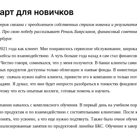
рт для новичков
ероя связана с преодолением собственных страхов новичка и результато
. Про свою победу рассказывает Реналь Биярсланов, финансовый советн
рбурге.
2021 года как клиент. Мне понравилось сервисное обслуживание, широк
кейсы по взаимодействию. А чуть больше года назад я сам стал финанс
 Честно говоря, сомневался, что у меня получится. В банки клиенты сами
ных продуктов доступны только облигации и паевые фонды. В инвестиц
му: сначала нужно найти клиента, привести его в компанию и только пот
дачи. Я думал, что мне будет непросто разобраться в тонкостях фондовог
отому что есть опытные коллеги, готовые помочь и научить.
панию началось с комплексного обучения. В первый день на учебном по
по продуктам и по взаимодействию с состоятельными клиентами. После к
онять, что усвоено, а что еще нужно подтянуть. Также было очное обуч
циализированные занятия по продуктовой линейке БКС. Обучение я зав