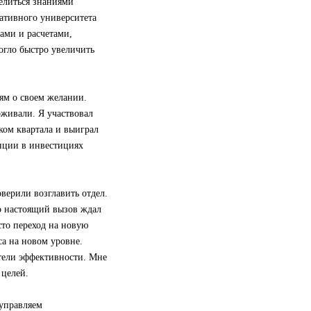
делиться знаниями
ративного университета
ами и расчетами,
огло быстро увеличить
лям о своем желании.
живали. Я участвовал
ом квартала и выиграл
нции в инвестициях
оверили возглавить отдел.
Но настоящий вызов ждал
сто переход на новую
са на новом уровне.
атели эффективности. Мне
 целей.
 управляем