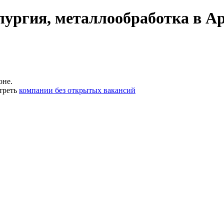
ургия, металлообработка в А
оне.
треть
компании без открытых вакансий