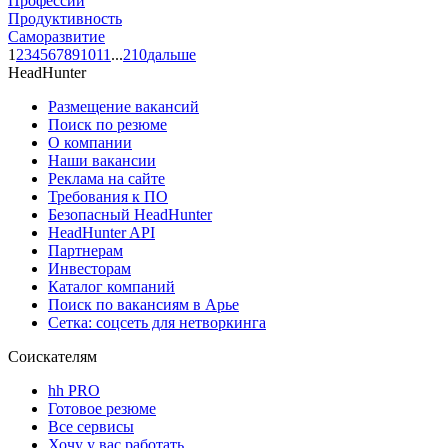
Профессии
Продуктивность
Саморазвитие
1
2
3
4
5
6
7
8
9
10
11
...
210
дальше
HeadHunter
Размещение вакансий
Поиск по резюме
О компании
Наши вакансии
Реклама на сайте
Требования к ПО
Безопасный HeadHunter
HeadHunter API
Партнерам
Инвесторам
Каталог компаний
Поиск по вакансиям в Арье
Сетка: соцсеть для нетворкинга
Соискателям
hh PRO
Готовое резюме
Все сервисы
Хочу у вас работать