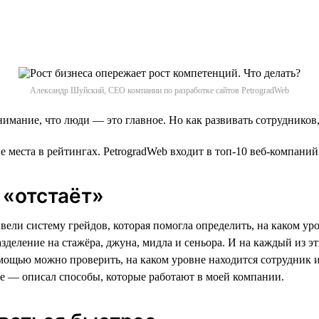
Александр Шуйский, CEO компании по разработке сайтов PetrogradWeb
нимание, что люди — это главное. Но как развивать сотрудников
е места в рейтингах. PetrogradWeb входит в топ-10 веб-компани
«‎отстаёт»‎
ввели систему грейдов, которая помогла определить, на каком ур
азделение на стажёра, джуна, мидла и сеньора. И на каждый из э
ощью можно проверить, на каком уровне находится сотрудник и н
ее — описал способы, которые работают в моей компании.