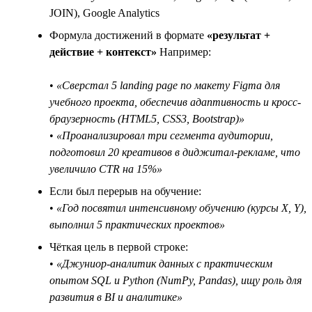
JOIN), Google Analytics
Формула достижений в формате
«результат +
действие + контекст»
Например:
•
«Сверстал 5 landing page по макету Figma для
учебного проекта, обеспечив адаптивность и кросс-
браузерность (HTML5, CSS3, Bootstrap)»
•
«Проанализировал три сегмента аудитории,
подготовил 20 креативов в диджитал-рекламе, что
увеличило CTR на 15%»
Если был перерыв на обучение:
•
«Год посвятил интенсивному обучению (курсы X, Y),
выполнил 5 практических проектов»
Чёткая цель в первой строке:
•
«Джуниор-аналитик данных с практическим
опытом SQL и Python (NumPy, Pandas), ищу роль для
развития в BI и аналитике»