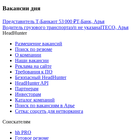
Вакансии дня
Представитель Т-Банка
от
53 000
₽
Т-Банк, Арья
Водитель грузового транспорта
з/п не указана
ITECO, Арья
HeadHunter
Размещение вакансий
Поиск по резюме
О компании
Наши вакансии
Реклама на сайте
Требования к ПО
Безопасный HeadHunter
HeadHunter API
Партнерам
Инвесторам
Каталог компаний
Поиск по вакансиям в Арье
Сетка: соцсеть для нетворкинга
Соискателям
hh PRO
Готовое резюме