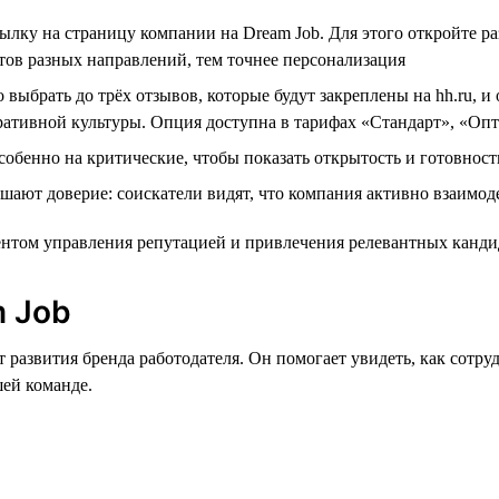
ылку на страницу компании на Dream Job. Для этого откройте 
тов разных направлений, тем точнее персонализация
выбрать до трёх отзывов, которые будут закреплены на hh.ru, 
ративной культуры. Опция доступна в тарифах «Стандарт», «О
собенно на критические, чтобы показать открытость и готовнос
ют доверие: соискатели видят, что компания активно взаимод
нтом управления репутацией и привлечения релевантных канди
m Job
т развития бренда работодателя. Он помогает увидеть, как сот
шей команде.