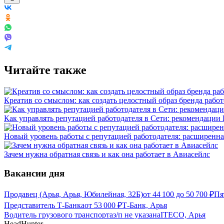
Читайте также
Креатив со смыслом: как создать целостный образ бренда работ
Как управлять репутацией работодателя в Сети: рекомендации
Новый уровень работы с репутацией работодателя: расширенна
Зачем нужна обратная связь и как она работает в Авиасейлс
Вакансии дня
Продавец (Арья, Арья, Юбилейная, 32Б)
от
44 100
до
50 700
₽
Пя
Представитель Т-Банка
от
53 000
₽
Т-Банк, Арья
Водитель грузового транспорта
з/п не указана
ITECO, Арья
HeadHunter