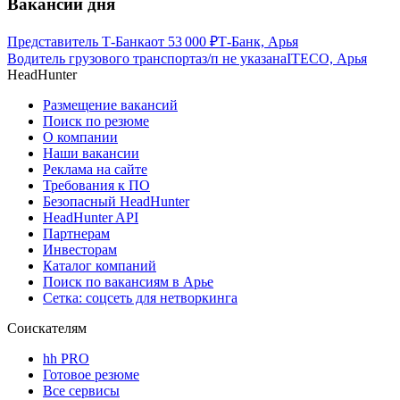
Вакансии дня
Представитель Т-Банка
от
53 000
₽
Т-Банк, Арья
Водитель грузового транспорта
з/п не указана
ITECO, Арья
HeadHunter
Размещение вакансий
Поиск по резюме
О компании
Наши вакансии
Реклама на сайте
Требования к ПО
Безопасный HeadHunter
HeadHunter API
Партнерам
Инвесторам
Каталог компаний
Поиск по вакансиям в Арье
Сетка: соцсеть для нетворкинга
Соискателям
hh PRO
Готовое резюме
Все сервисы