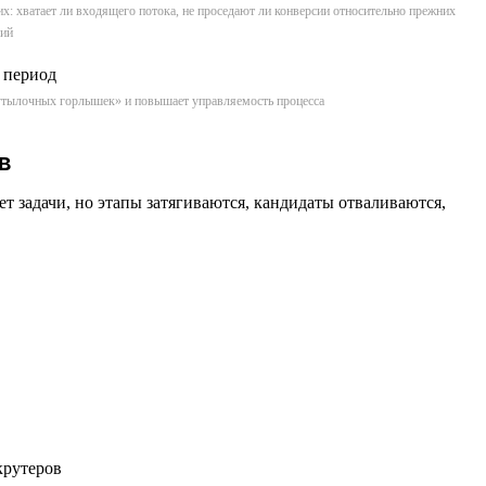
их: хватает ли входящего потока, не проседают ли конверсии относительно прежних
сий
«бутылочных горлышек» и повышает управляемость процесса
в
 задачи, но этапы затягиваются, кандидаты отваливаются,