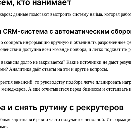
ем, кто нанимает
ров: данные помогают выстроить систему найма, которая работа
ая CRM-система с автоматическим сбор
о собирать информацию вручную и объединять разрозненные фай
действий доступна всей команде подбора, и легко подхватить раб
вакансия долго не закрывается? Какие источники не дают резуль
жен? Аналитика даёт ответы на эти и другие вопросы.
ытия вакансий, то руководству подбора легче планировать нагр
енеджеров. А ещё отчитываться перед бизнесом и отстаивать 
 и снять рутину с рекрутеров
общая картина всё равно часто получается неполной. Информаци
ыми.