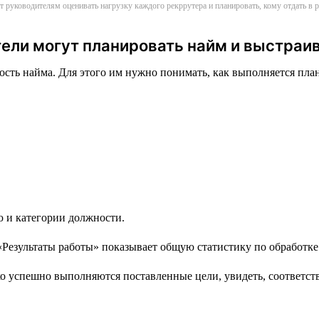
т руководителям оценивать нагрузку каждого рекррутера и планировать, кому отдать в
ели могут планировать найм и выстраи
сть найма. Для этого им нужно понимать, как выполняется план 
ю и категории должности.
 успешно выполняются поставленные цели, увидеть, соответству