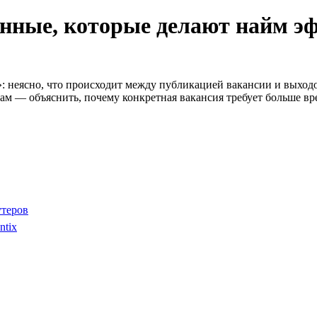
анные, которые делают найм э
: неясно, что происходит между публикацией вакансии и выходо
рам — объяснить, почему конкретная вакансия требует больше вр
утеров
ntix