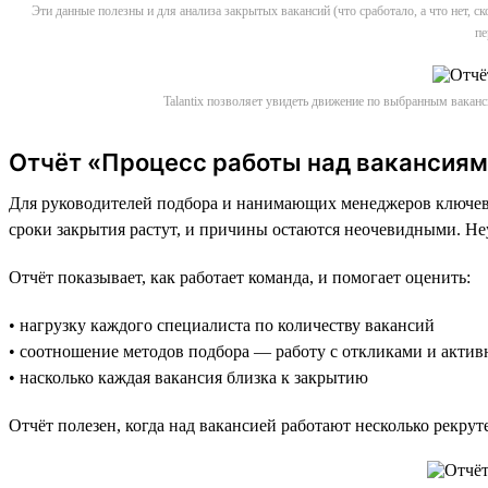
Эти данные полезны и для анализа закрытых вакансий (что сработало, а что нет, 
пе
Talantix позволяет увидеть движение по выбранным вакан
Отчёт «Процесс работы над вакансиям
Для руководителей подбора и нанимающих менеджеров ключевая
сроки закрытия растут, и причины остаются неочевидными. Не
Отчёт показывает, как работает команда, и помогает оценить:
• нагрузку каждого специалиста по количеству вакансий
• соотношение методов подбора — работу с откликами и акти
• насколько каждая вакансия близка к закрытию
Отчёт полезен, когда над вакансией работают несколько рекрут