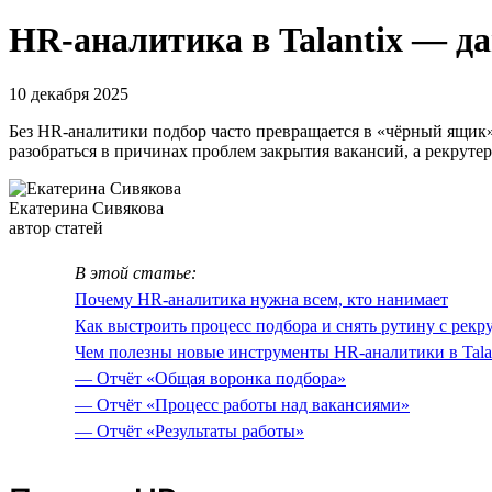
HR-аналитика в Talantix — д
10 декабря 2025
Без HR-аналитики подбор часто превращается в «чёрный ящик»
разобраться в причинах проблем закрытия вакансий, а рекруте
Екатерина Сивякова
автор статей
В этой статье:
Почему HR-аналитика нужна всем, кто нанимает
Как выстроить процесс подбора и снять рутину с рекр
Чем полезны новые инструменты HR-аналитики в Tala
— Отчёт «Общая воронка подбора»
— Отчёт «Процесс работы над вакансиями»
— Отчёт «Результаты работы»