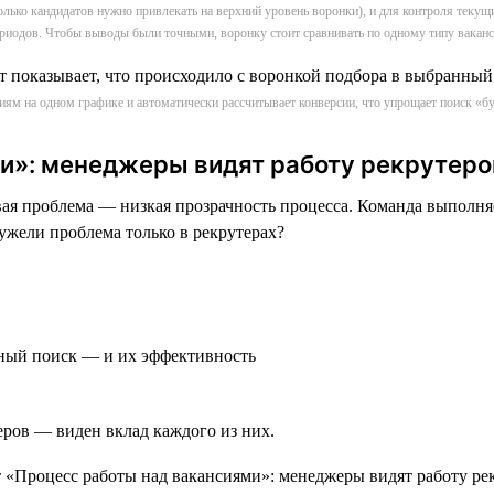
сколько кандидатов нужно привлекать на верхний уровень воронки), и для контроля текущ
риодов. Чтобы выводы были точными, воронку стоит сравнивать по одному типу вакан
сиям на одном графике и автоматически рассчитывает конверсии, что упрощает поиск 
и»: менеджеры видят работу рекрутеро
 проблема — низкая прозрачность процесса. Команда выполняет
ужели проблема только в рекрутерах?
вный поиск — и их эффективность
еров — виден вклад каждого из них.