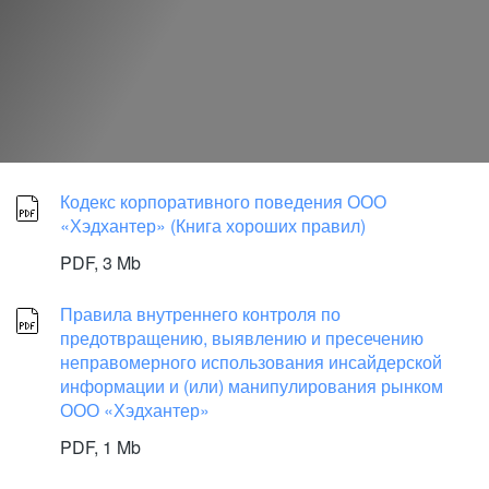
Кодекс корпоративного поведения ООО
«Хэдхантер» (Книга хороших правил)
PDF,
3 Mb
Правила внутреннего контроля по
предотвращению, выявлению и пресечению
неправомерного использования инсайдерской
информации и (или) манипулирования рынком
ООО «Хэдхантер»
PDF,
1 Mb