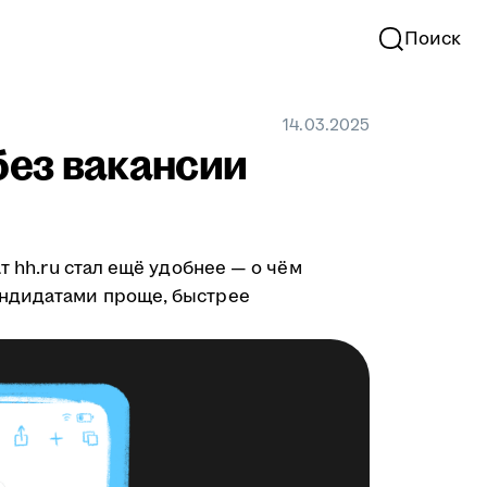
Поиск
14.03.2025
без вакансии
чат hh.ru стал ещё удобнее — о чём
андидатами проще, быстрее