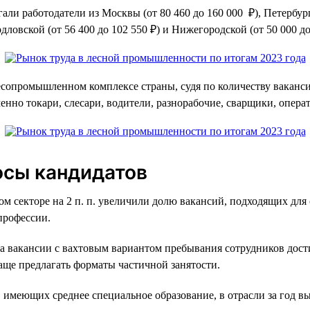
ли работодатели из Москвы (от 80 460 до 160 000 ₽), Петербурга
рдловской (от 56 400 до 102 550 ₽) и Нижегородской (от 50 000 до
сопромышленном комплексе страны, судя по количеству ваканси
менно токари, слесари, водители, разнорабочие, сварщики, опе
осы кандидатов
ом секторе на 2 п. п. увеличили долю вакансий, подходящих для
профессии.
да вакансии с вахтовым вариантом пребывания сотрудников достиг
аще предлагать форматы частичной занятости.
, имеющих среднее специальное образование, в отрасли за год выро