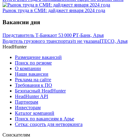
Рынок труда в СМИ: дайджест января 2024 года
Вакансии дня
Представитель Т-Банка
от
53 000
₽
Т-Банк, Арья
Водитель грузового транспорта
з/п не указана
ITECO, Арья
HeadHunter
Размещение вакансий
Поиск по резюме
О компании
Наши вакансии
Реклама на сайте
Требования к ПО
Безопасный HeadHunter
HeadHunter API
Партнерам
Инвесторам
Каталог компаний
Поиск по вакансиям в Арье
Сетка: соцсеть для нетворкинга
Соискателям