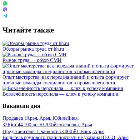
Читайте также
Обзоры рынка труда от hh.ru
Рынок труда — обзор СМИ
Опыт мастерства: как передача знаний и опыта формирует
прочные команды специалистов в промышленности
Вовлечённость персонала — ключ к успеху компании
Вакансии дня
Продавец (Арья, Арья, Юбилейная,
32Б)
от
44 100
до
50 700
₽
Пятёрочка, Арья
Представитель Т-Банка
от
53 000
₽
Т-Банк, Арья
Водитель грузового транспорта
з/п не указана
ITECO, Арья