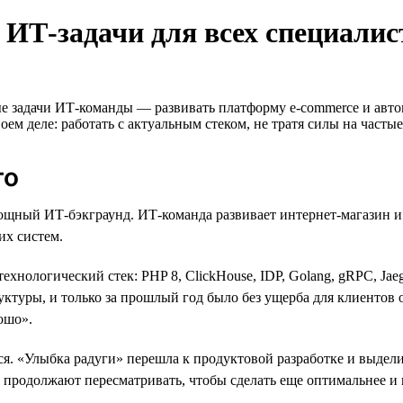
 ИТ-задачи для всех специалис
 задачи ИТ-команды — развивать платформу e-commerce и авто
ем деле: работать с актуальным стеком, не тратя силы на част
го
мощный ИТ-бэкграунд. ИТ-команда развивает интернет-магазин 
их систем.
нологический стек: PHP 8, ClickHouse, IDP, Golang, gRPC, Jaeger
уктуры, и только за прошлый год было без ущерба для клиентов 
ошо».
я. «Улыбка радуги» перешла к продуктовой разработке и выдел
ы продолжают пересматривать, чтобы сделать еще оптимальнее и