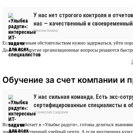
У нас нет строгого контроля и отчет
нас — качественный и своевременный
Максим Бекиш
Если по личным обстоятельствам нужно задержаться, уйти пора
Да и любые другие организационные вопросы решаются быстро
Обучение за счет компании и 
У нас сильная команда. Есть экс-сот
сертифицированные специалисты в обл
Станислав Сидорюк
Все, кто работает в «Улыбке радуги», готовы делиться знания
доступен внутренний учебный центр. А если внутренних курсо