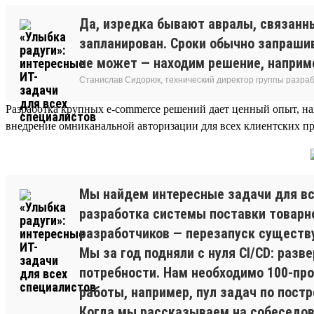
Да, изредка бывают авралы, связанн
запланирован. Сроки обычно запрашив
не может — находим решение, наприм
Станислав Сидорюк, технический директор группы разра
Разработка крупных e-commerce решений дает ценный опыт, н
внедрение омниканальной авторизации для всех клиентских пр
Мы найдем интересные задачи для вс
разработка системы поставки товарно
разработчиков — перезапуск существу
Мы за год подняли с нуля CI/CD: разв
потребности. Нам необходимо 100-про
работы, например, пул задач по постр
Когда мы рассказываем на собеседова