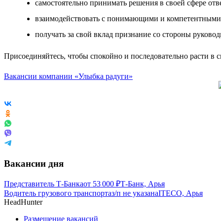
самостоятельно принимать решения в своей сфере отве
взаимодействовать с понимающими и компетентными
получать за свой вклад признание со стороны руководи
Присоединяйтесь, чтобы спокойно и последовательно расти в 
Вакансии компании «Улыбка радуги»
Вакансии дня
Представитель Т-Банка
от
53 000
₽
Т-Банк, Арья
Водитель грузового транспорта
з/п не указана
ITECO, Арья
HeadHunter
Размещение вакансий