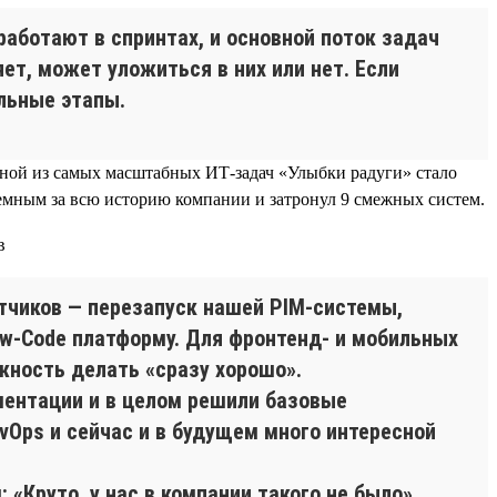
аботают в спринтах, и основной поток задач
ет, может уложиться в них или нет. Если
льные этапы.
дной из самых масштабных ИТ-задач «Улыбки радуги» стало
ъемным за всю историю компании и затронул 9 смежных систем.
тчиков — перезапуск нашей PIM-системы,
ow-Code платформу. Для фронтенд- и мобильных
жность делать «сразу хорошо».
ументации и в целом решили базовые
vOps и сейчас и в будущем много интересной
«Круто, у нас в компании такого не было».