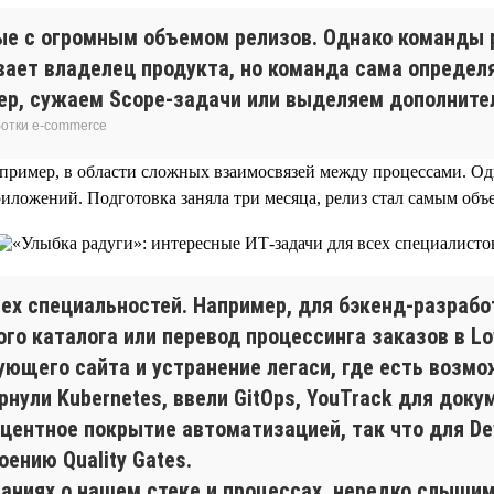
ые с огромным объемом релизов. Однако команды р
ает владелец продукта, но команда сама определя
ер, сужаем Scope-задачи или выделяем дополните
ботки e-commerce
апример, в области сложных взаимосвязей между процессами. О
иложений. Подготовка заняла три месяца, релиз стал самым об
ех специальностей. Например, для бэкенд-разрабо
го каталога или перевод процессинга заказов в L
ющего сайта и устранение легаси, где есть возмо
ернули Kubernetes, ввели GitOps, YouTrack для док
центное покрытие автоматизацией, так что для De
оению Quality Gates.
ниях о нашем стеке и процессах, нередко слышим: 