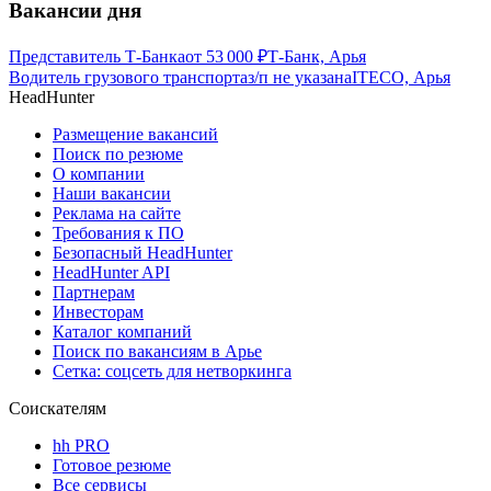
Вакансии дня
Представитель Т-Банка
от
53 000
₽
Т-Банк, Арья
Водитель грузового транспорта
з/п не указана
ITECO, Арья
HeadHunter
Размещение вакансий
Поиск по резюме
О компании
Наши вакансии
Реклама на сайте
Требования к ПО
Безопасный HeadHunter
HeadHunter API
Партнерам
Инвесторам
Каталог компаний
Поиск по вакансиям в Арье
Сетка: соцсеть для нетворкинга
Соискателям
hh PRO
Готовое резюме
Все сервисы