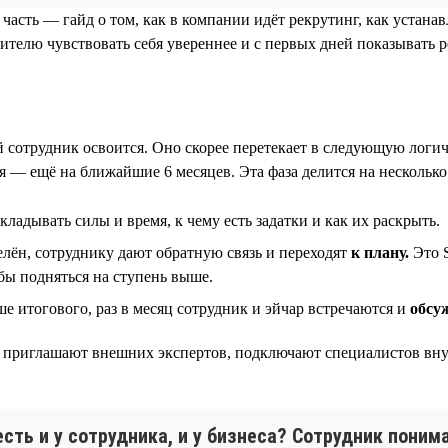
 часть — гайд о том, как в компании идёт рекрутинг, как устан
ителю чувствовать себя увереннее и с первых дней показывать р
ый сотрудник освоится. Оно скорее перетекает в следующую лог
 — ещё на ближайшие 6 месяцев. Эта фаза делится на несколько
вкладывать силы и время, к чему есть задатки и как их раскрыть.
лён, сотруднику дают обратную связь и переходят
к плану.
Это S
обы подняться на ступень выше.
 итогового, раз в месяц сотрудник и эйчар встречаются и
обсу
ния приглашают внешних экспертов, подключают специалистов вн
сть и у сотрудника, и у бизнеса? Сотрудник поним