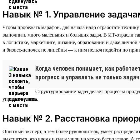
Навык № 1. Управление задача
Чтобы пробежать марафон, для начала надо отработать технику 
выполнить много маленьких и больших задач. В ИТ-отрасли так
в логистике, маркетинге, дизайне, образовании и даже лично
и бизнес-цепочек не линейны — к ним нельзя подойти по прин
Когда человек понимает, как работае
прогресс и управлять не только задач
Структурирование задач делает процессы продук
управляли вами.
Навык № 2. Расстановка приор
Опытный эксперт, а тем более руководитель, умеет распределит
выясниться, что время и силы ушли на что-то бесполезное. А г