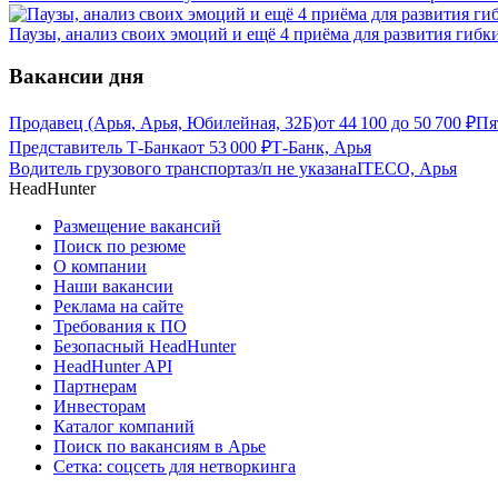
Паузы, анализ своих эмоций и ещё 4 приёма для развития гибк
Вакансии дня
Продавец (Арья, Арья, Юбилейная, 32Б)
от
44 100
до
50 700
₽
Пя
Представитель Т-Банка
от
53 000
₽
Т-Банк, Арья
Водитель грузового транспорта
з/п не указана
ITECO, Арья
HeadHunter
Размещение вакансий
Поиск по резюме
О компании
Наши вакансии
Реклама на сайте
Требования к ПО
Безопасный HeadHunter
HeadHunter API
Партнерам
Инвесторам
Каталог компаний
Поиск по вакансиям в Арье
Сетка: соцсеть для нетворкинга