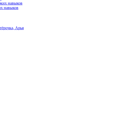
их навыков
тёрочка, Арья