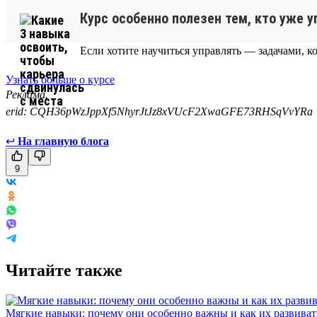
Курс особенно полезен тем, кто уже 
Если хотите научиться управлять — задачами, к
Узнать больше о курсе
Реклама.
erid: CQH36pWzJppXf5NhyrJtJz8xVUcF2XwaGFE73RHSqVvYRa
↩
На главную блога
9
Читайте также
Мягкие навыки: почему они особенно важны и как их развиват