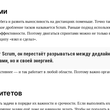
ми
бега и развить выносливость на дистанциях поменьше. Точно так
ое дробление тасков называется Scrum. Раньше подход использов
й эффективности. Поэтому двигаться спринтами можно не только 
ципу «взял и сделал».
т Scrum, он перестаёт разрываться между дедлайн
ами, но и своей энергией.
тивнее — и так работает в любой области. Поэтому важно орган
итетов
ь задачи в порядке их важности и срочности. Если выполнять их
орящие задачи ещё даже не начинали делать. Чтобы не попадать 