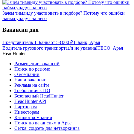
Зачем тимлиду участвовать в подборе? Потому что ошибки
найма упадут на него
Вакансии дня
Представитель Т-Банка
от
53 000
₽
Т-Банк, Арья
Водитель грузового транспорта
з/п не указана
ITECO, Арья
HeadHunter
Размещение вакансий
Поиск по резюме
О компании
Наши вакансии
Реклама на сайте
Требования к ПО
Безопасный HeadHunter
HeadHunter API
Партнерам
Инвесторам
Каталог компаний
Поиск по вакансиям в Арье
Сетка: соцсеть для нетворкинга