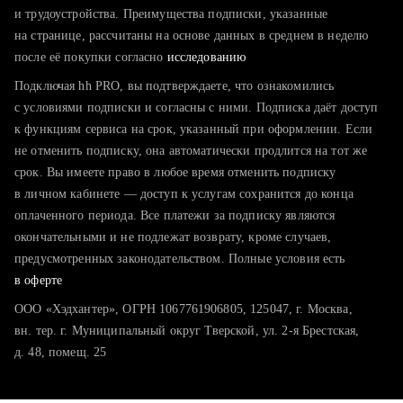
тратите много времени на поиск и вручную поднимаете
и трудоустройства. Преимущества подписки, указанные
резюме
на странице, рассчитаны на основе данных в среднем в неделю
после её покупки согласно
хотите сравнить себя с конкурентами и оценить шансы
исследованию
Подключая hh PRO, вы подтверждаете, что ознакомились
с условиями подписки и согласны с ними. Подписка даёт доступ
к функциям сервиса на срок, указанный при оформлении. Если
не отменить подписку, она автоматически продлится на тот же
срок. Вы имеете право в любое время отменить подписку
в личном кабинете — доступ к услугам сохранится до конца
оплаченного периода. Все платежи за подписку являются
окончательными и не подлежат возврату, кроме случаев,
предусмотренных законодательством. Полные условия есть
в оферте
ООО «Хэдхантер», ОГРН 1067761906805, 125047, г. Москва,
вн. тер. г. Муниципальный округ Тверской, ул. 2-я Брестская,
д. 48, помещ. 25